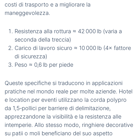
Il diametro da
1,5‑pollici
bilancia forza e gestibilità per molti usi commerciali.
Quando i clienti chiedono “qual è la resistenza alla
rottura della corda polipropilenica da
1,5‑pollici
?”
dipende dal tipo di costruzione. Tuttavia, una
versione tipica a
filo‑intrecciato
offre
generalmente circa
42 000 lb
prima di cedere.
Applicando un fattore di sicurezza standard di
quattro, il carico di lavoro sicuro (SWL) consigliato
per questa corda è circa
10 000 lb
. Inoltre, il suo
peso per piede è circa
0,6 lb
, il che aiuta a ridurre i
costi di trasporto e a migliorare la