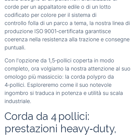
anelli, occhielli o
splicing a occhio
. Puoi anche
aggiungere etichette di branding o loghi
stampati. Integrare senza soluzione di
continuità accessori come protezioni antialtri,
strisce riflettenti e
ganci a sgancio rapido
nella
stessa produzione, garantendo una soluzione
chiavi‑in‑mano
per tutti gli ordini all'ingrosso.
iRopes
Ogni progetto ha obiettivi estetici e prestazionali
unici, ed è per questo che il nostro flusso di lavoro
OEM/ODM mantiene una comunicazione aperta
dalla progettazione all'imballaggio finale. Che tu
abbia bisogno di un pallet
non‑brandizzato
di
corde per un appaltatore edile o di un lotto