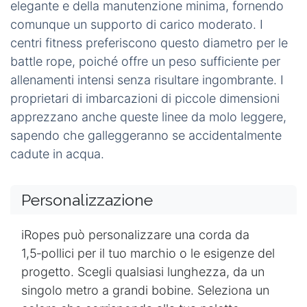
maneggevolezza.
Resistenza alla rottura ≈
42 000 lb
(varia a
seconda della treccia)
Carico di lavoro sicuro ≈
10 000 lb
(
4×
fattore
di sicurezza)
Peso ≈
0,6 lb
per piede
Queste specifiche si traducono in applicazioni
pratiche
nel mondo reale
per molte aziende. Hotel
e location per eventi utilizzano la corda polypro
da
1,5‑pollici
per barriere di delimitazione,
apprezzandone la visibilità e la resistenza alle
intemperie. Allo stesso modo, ringhiere decorative
su patii o moli beneficiano del suo aspetto
elegante e della manutenzione minima, fornendo