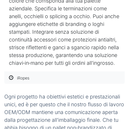
comunque un supporto di carico moderato. I
centri fitness preferiscono questo diametro per le
battle rope, poiché offre un peso sufficiente per
allenamenti intensi senza risultare ingombrante. I
proprietari di imbarcazioni di piccole dimensioni
apprezzano anche queste linee da molo leggere,
sapendo che galleggeranno se accidentalmente
cadute in acqua.
Personalizzazione
iRopes può personalizzare una corda da
1,5‑pollici
per il tuo marchio o le esigenze del
progetto. Scegli qualsiasi lunghezza, da un
singolo metro a grandi bobine. Seleziona un
colore che corrisponda alla tua palette
aziendale. Specifica le terminazioni come