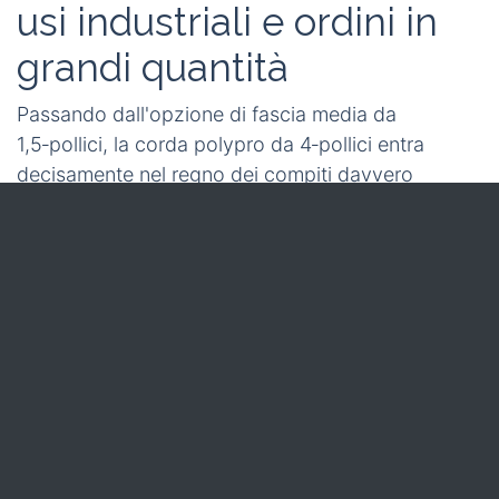
codificato per colore
per il sistema di
controllo folla
di un parco a tema, la nostra linea di
produzione
ISO 9001‑certificata
garantisce
coerenza nella resistenza alla trazione e consegne
puntuali.
Con l'opzione da
1,5‑pollici
coperta in modo
completo, ora volgiamo la nostra attenzione al suo
omologo più massiccio: la corda polypro da
4‑pollici
. Esploreremo come il suo notevole
ingombro si traduca in potenza e utilità su scala
industriale.
Corda da 4 pollici:
prestazioni heavy‑duty,
usi industriali e ordini in