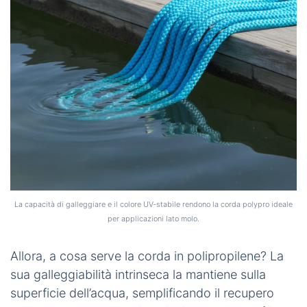
La capacità di galleggiare e il colore
UV‑stabile
rendono la corda polypro ideale
per applicazioni
lato molo
.
Allora, a cosa serve la corda in polipropilene? La
sua galleggiabilità intrinseca la mantiene sulla
superficie dell’acqua, semplificando il recupero