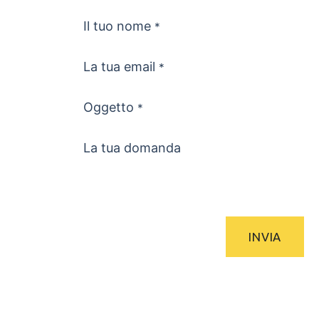
PASSA AL CONTENUTO
Il tuo nome
*
La tua email
*
Oggetto
*
La tua domanda
INVIA