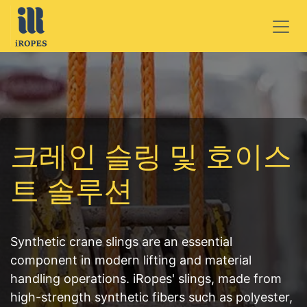
콘텐츠로 건너뛰기
크레인 슬링 및 호이스
트 솔루션
Synthetic crane slings are an essential
component in modern lifting and material
handling operations. iRopes' slings, made from
high-strength synthetic fibers such as polyester,