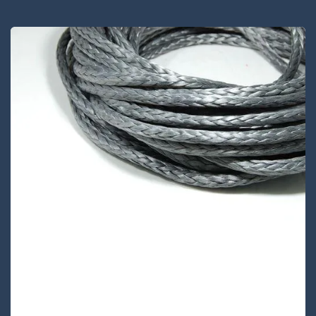
VA12S-38
VA12S-38 is een 12-voudig streng touw
gemaakt van Vectran® materiaal, dus dit
hoogwaardige voorgerekte touw heeft de