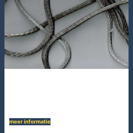
UA12S-30
UA12S-30 is een 12-strengs enkellaags
gevlochten UHMWPE SK75 touw, Dit
hoogwaardige touw heeft een lage rek , hoge
sterkte.....
meer informatie