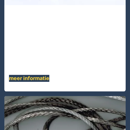
TA12S-49
TA12S-49 is een 12-strengs enkellaag
Technora® touw, Dit hoogwaardige touw is
gemakkelijk te inspecteren, gemakkelijk te
repareren, gemakkelijk te splitsen.
Uitstekende hittebestendigheid. Goede
weerstand tegen chemicaliën, Hoge sterkte.
Lage rek......
meer informatie