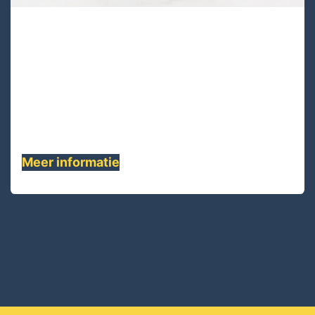
UA9912S-40
UA9912S-40 is een 12-strengs enkellaags
gevlochten UHMWPE SK99 vezel touw, Dit
hoogwaardige touw heeft de laagste rek ,
het is voorgerekte en hitte-gestabiliseerde
constructie .......
Meer informatie