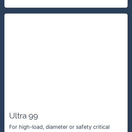
UAPF12S-68
UAPFW12S-48 lines is 12 strands rope made
of UHMWPE with reflective thread wrapped
,This quality rope is soft hand, Lowest
stretch and has highest.......
Meer informatie