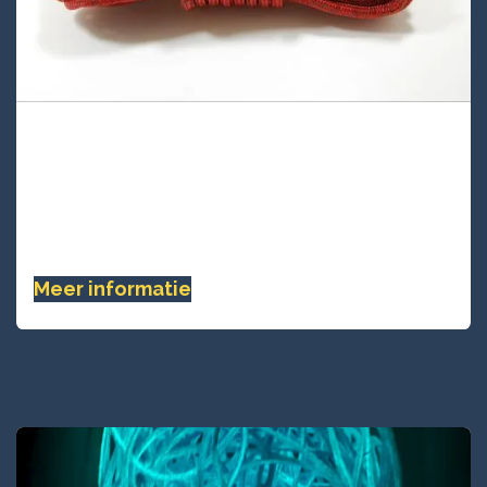
UATU24D-48 Lijnen
UATU24D-48 is dubbel gevlochten kern
UHMWPE deklaag Technora 24-vlecht touw,
Dit hoogwaardige touw is zeer sterk, .......
Meer informatie