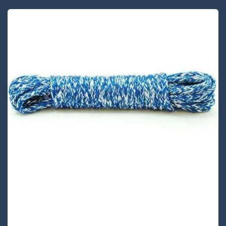
UANA12S-70 Lijnen
UANA12S-70 is 12-strengs touw gemaakt van
UHMWPE en polyamide (Nylon66) mengsel ,
Dit hoogwaardige touw heeft een zachte