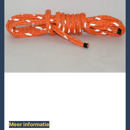
NA24D-300 is kern en deklaag Nylon 66
(polyamide) dubbel gevlochten, Dit
hoogwaardige touw heeft goede sterkte en
is flexibel en gemakkelijk gesplitst ......
Meer informatie