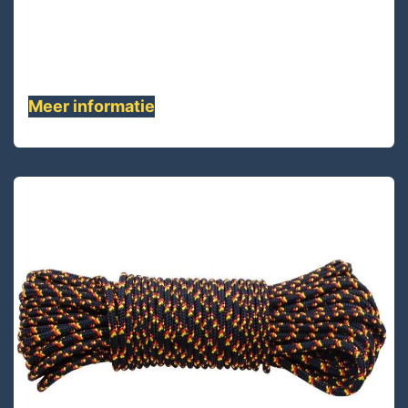
UHMWPE deklaag polyester 24-vlecht touw,
Dit hoogwaardige touw is flexibel, duurzaam,
zachte hand en ........
Meer informatie