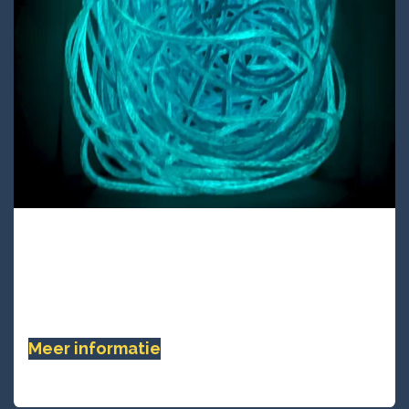
UAG12S-48
UAG12S-48 is glowing int he dark UHMWPE
12-strands rope with iROPES coating. 30%
abrasion resistance ......
Meer informatie