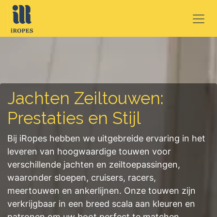
OVERSLAAN NAAR INHOUD
Jachten Zeiltouwen:
Prestaties en Stijl
Bij iRopes hebben we uitgebreide ervaring in het
leveren van hoogwaardige touwen voor
verschillende jachten en zeiltoepassingen,
waaronder sloepen, cruisers, racers,
meertouwen en ankerlijnen. Onze touwen zijn
verkrijgbaar in een breed scala aan kleuren en
patronen om uw boot perfect te matchen.