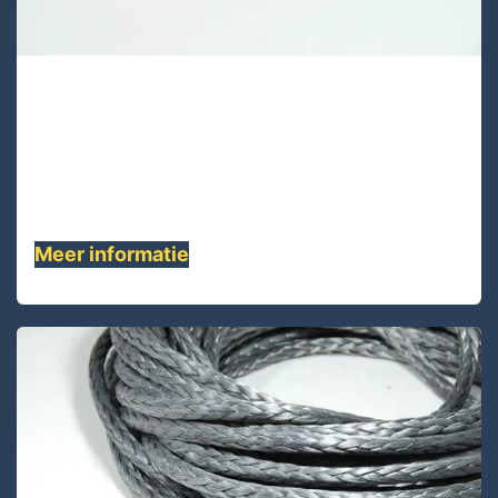
PA08D-150 Lijnen
PA08D-150 is dubbel gevlochten kern
polyester deklaag polyester 8 vlechten
touw.......
Meer informatie