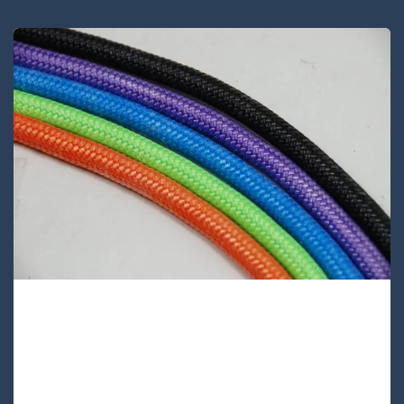
UA24D-52 Lijnen
UA24D-52 is een kern en deklaag UHMWPE
dubbel gevlochten touw dat licht van
gewicht is maar sterk. Dit hoogwaardige