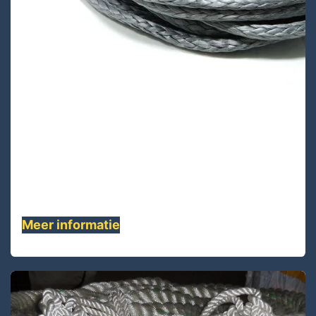
VA12S-38 Lijnen
VA12S-38 is een 12 enkele strengen touw
gemaakt van Vectran materiaal, waardoor dit
hoogwaardige voorgerekte touw een zeer
lage rek heeft ........
Meer informatie