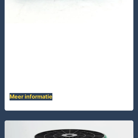
UAPA16D-48
Lijnen
UAPA16D-48 is een dubbel gevlochten kern
UHMWPE deklaag 16 vlechten polyester, Dit
hoogwaardige touw is zeer sterk........
Meer informatie