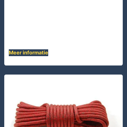
PA16D-150 Lijnen
PA16D-150 is dubbel gevlochten kern
polyester deklaag 16-vlecht polyester. Goede
algemene kwaliteiten van Breekbelasting en
rek .......
Meer informatie