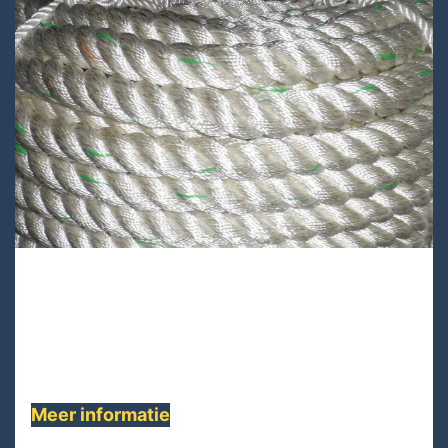
PA03T-260 Lijnen
De klassieke 3-streng lijn, PA03T-260 is
gemaakt van 3-streng polyester, vervaardigd
met hoogwaardige materialen om .......
Meer informatie