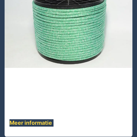
PA24D-150
Lijnen
PA24D-150 is dubbel gevlochten kern
polyester deklaag 24 vlechten polyester ......
Meer informatie