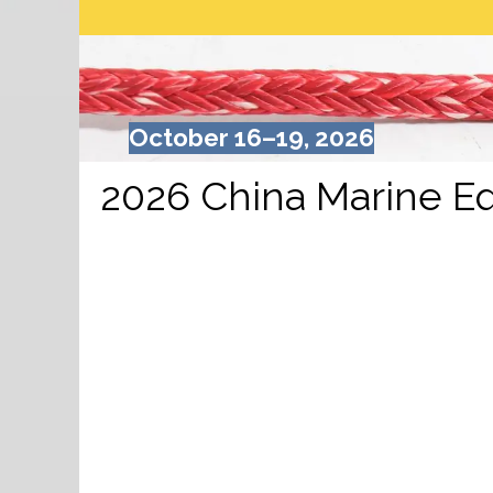
October 16–19, 2026
2026
China Marine 
Event Details
Exhibition:
China Marine Equipment Expo 
Date:
October 16–19, 2026
Booth No: 7A135
iROPES is pleased to announce its particip
customers, partners and industry profession
industrial rope solutions.
Our team will be available throughout the 