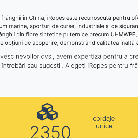
 frânghii în China, iRopes este recunoscută pentru of
cum marine, sporturi de curse, industriale și de siguran
ânghii din fibre sintetice puternice precum UHMWPE,
te opțiuni de acoperire, demonstrând calitatea înaltă
vesc nevoilor dvs., avem expertiza pentru a cr
 întrebări sau sugestii. Alegeți iRopes pentru frâ
cordaje
2350
unice