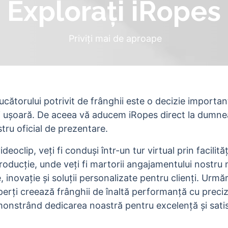
Explorați iRopes
Priviți mai de aproape
cătorului potrivit de frânghii este o decizie importan
 ușoară. De aceea vă aducem iRopes direct la dumne
stru oficial de prezentare.
ideoclip, veți fi conduși într-un tur virtual prin facilită
oducție, unde veți fi martorii angajamentului nostru n
, inovație și soluții personalizate pentru clienți. Urmă
erți creează frânghii de înaltă performanță cu precizi
onstrând dedicarea noastră pentru excelență și satis