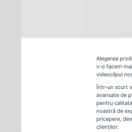
Alegerea produ
v-o facem mai
videoclipul no
Într-un scurt v
avansate de pr
pentru calitate
noastră de exp
pricepere, dem
clienților.