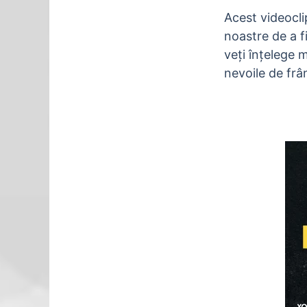
Acest videocli
noastre de a f
veți înțelege 
nevoile de frân