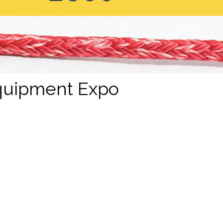
Equipment Expo
2026
ation in
China Marine Equipment Expo 2026
, taking 
als to visit us at
Booth 7A135
, where we will showca
exhibition to discuss rope selection, customized engi