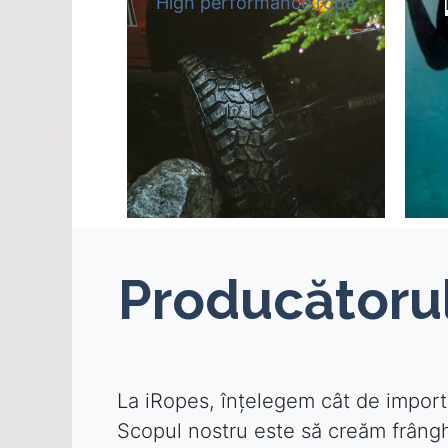
High performance rope
Producătorul
La iRopes, înțelegem cât de importan
Scopul nostru este să creăm frânghi