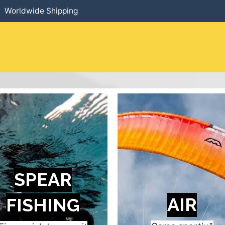
Worldwide Shipping
HOME
​PRODUCTS
SERVICES
SPEAR
AIR
FISHING