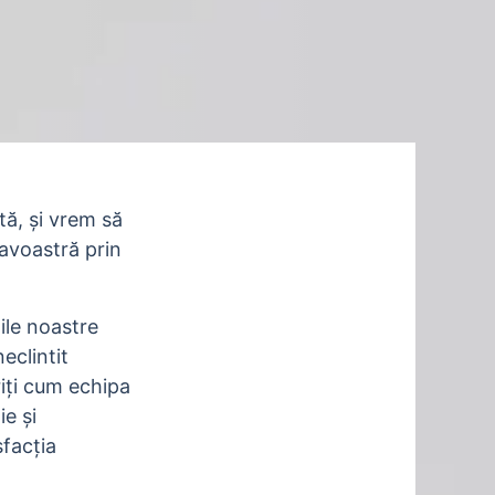
tă, și vrem să
avoastră prin
țile noastre
eclintit
riți cum echipa
e și
facția