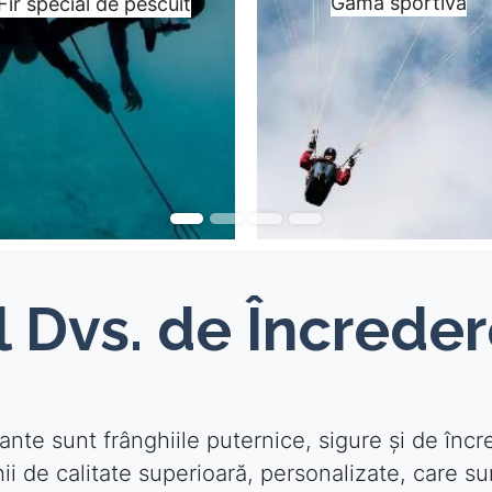
Gama sportivă
Fir special de pescuit
 Dvs. de Încreder
te sunt frânghiile puternice, sigure și de încred
i de calitate superioară, personalizate, care su