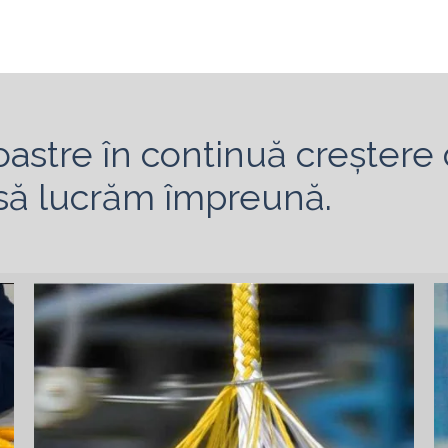
you and exploring future cooperation opportunities.
noastre în continuă creștere
i să lucrăm împreună.