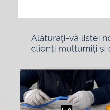
developments. We look forward to meeting 
Alăturați-vă listei 
clienți mulțumiți ș