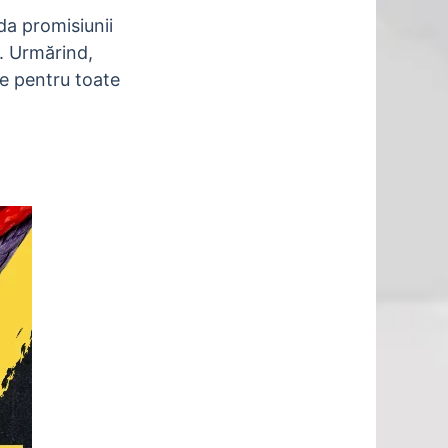
da promisiunii
i. Urmărind,
re pentru toate