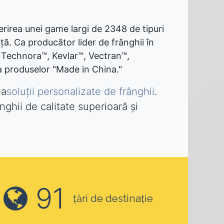
erirea unei game largi de 2348 de tipuri
ță. Ca producător lider de frânghii în
 Technora™, Kevlar™, Vectran™,
 a produselor "Made in China."
ea
soluții personalizate de frânghii
.
nghii de calitate superioară și
91
țări de destinație