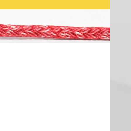
place from
October 16–19, 2026
. We invite
se our latest marine, offshore and
neering solutions and new product