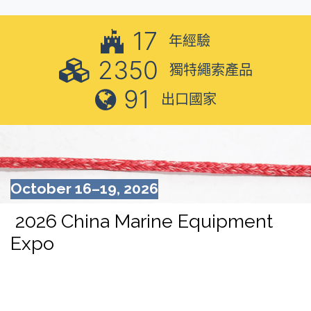
17
年經驗
2350
獨特繩索產品
91
出口國家
October 16–19, 2026
2026
China Marine Equipment
Expo
Event Details
Exhibition:
China Marine Equipment Expo 2026
Date:
October 16–19, 2026