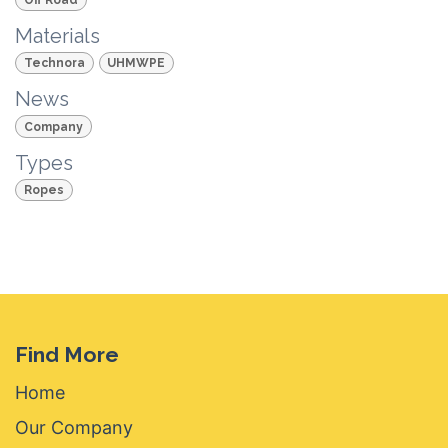
Materials
Technora
UHMWPE
News
Company
Types
Ropes
Find More
Home
Our Company